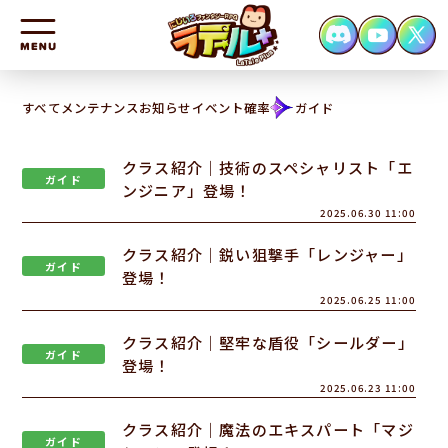
HOME
すべて
メンテナンス
お知らせ
イベント
確率
ガイド
NEWS
クラス紹介｜技術のスペシャリスト「エ
CHARACTER
ガイド
ンジニア」登場！
2025.06.30 11:00
SYSTEM
クラス紹介｜鋭い狙撃手「レンジャー」
FAQ
ガイド
登場！
CONTACT
2025.06.25 11:00
クラス紹介｜堅牢な盾役「シールダー」
ガイド
登場！
2025.06.23 11:00
クラス紹介｜魔法のエキスパート「マジ
ガイド