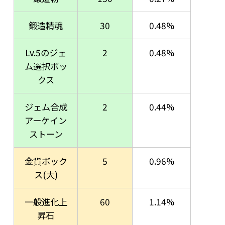
鍛造精魂
30
0.48%
Lv.5のジェ
2
0.48%
ム選択ボッ
クス
ジェム合成
2
0.44%
アーケイン
ストーン
金貨ボック
5
0.96%
ス(大)
一般進化上
60
1.14%
昇石