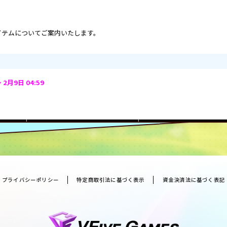
イテムについてご案内いたします。
 2月9日 04:59
個数
確率
1
0.20%
1
0.20%
プライバシーポリシー
特定商取引法に基づく表示
資金決済法に基づく表記
クス
1
0.30%
クス
1
0.30%