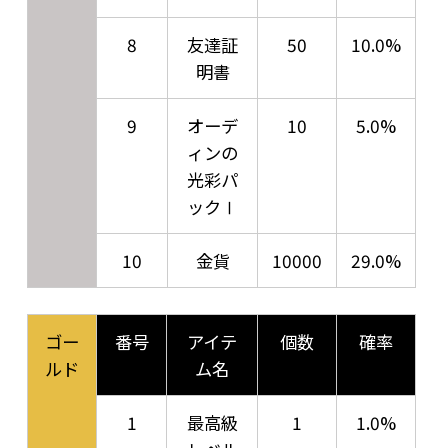
8
友達証
50
10.0%
明書
9
オーデ
10
5.0%
ィンの
光彩パ
ックⅠ
10
金貨
10000
29.0%
ゴー
番号
アイテ
個数
確率
ルド
ム名
1
最高級
1
1.0%