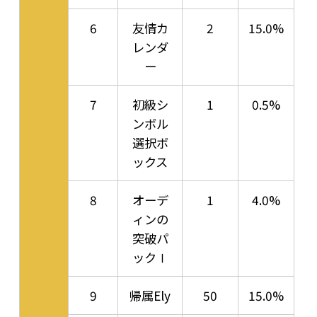
6
友情カ
2
15.0%
レンダ
ー
7
初級シ
1
0.5%
ンボル
選択ボ
ックス
8
オーデ
1
4.0%
ィンの
突破パ
ックⅠ
9
帰属Ely
50
15.0%