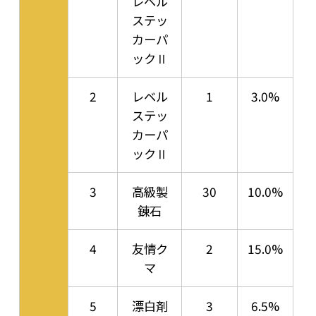
レベル
ステッ
カーパ
ックⅡ
2
レベル
1
3.0%
ステッ
カーパ
ックⅡ
3
高級製
30
10.0%
錬石
4
友情ク
2
15.0%
マ
5
漂白剤
3
6.5%