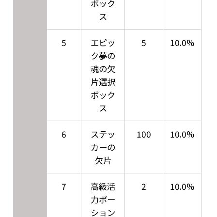
ボック
ス
5
エピッ
5
10.0%
ク夢の
魂の欠
片選択
ボック
ス
6
ステッ
100
10.0%
カーの
欠片
7
高級活
2
10.0%
力ポー
ション