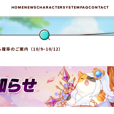
HOME
NEWS
CHARACTER
SYSTEM
FAQ
CONTACT
率のご案内（10/9~10/12）