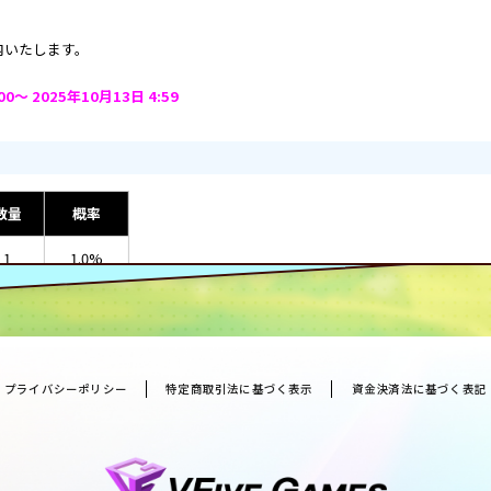
内いたします。
～ 2025年10月13日 4:59
数量
概率
1
1.0%
1
7.2%
0000
8.5%
プライバシーポリシー
特定商取引法に基づく表示
資金決済法に基づく表記
10
8.5%
10
7.4%
10
10.0%