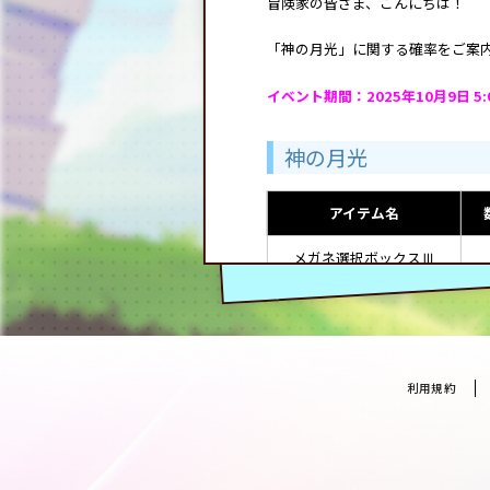
冒険家の皆さま、こんにちは！
「神の月光」に関する確率をご案
イベント期間：2025年10月9日 5:00
神の月光
アイテム名
メガネ選択ボックスⅢ
足元裏選択ボックス(大)Ⅲ
帰属ゴールド
1
利用規約
Lv.1のパズル選択ボックス
Lv.2のパズル選択ボックス
Lv.1のジェム選択ボックス