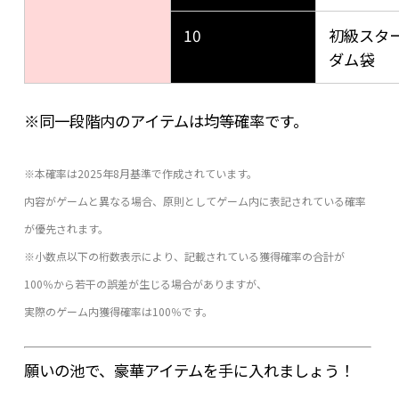
10
初級スタ
ダム袋
※同一段階内のアイテムは均等確率です。
※本確率は2025年8月基準で作成されています。
内容がゲームと異なる場合、原則としてゲーム内に表記されている確率
が優先されます。
※小数点以下の桁数表示により、記載されている獲得確率の合計が
100％から若干の誤差が生じる場合がありますが、
実際のゲーム内獲得確率は100％です。
願いの池で、豪華アイテムを手に入れましょう！