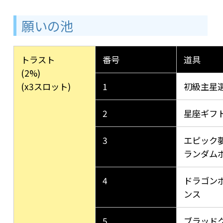
願いの池
トラスト
番号
道具
(2%)
(x3スロット)
1
初級主星
2
星座ギフ
3
エピック
ランダム
4
ドラゴン
ンス
5
ブラッド